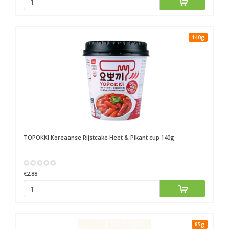
140g
TOPOKKI
Koreaanse Rijstcake Heet & Pikant cup 140g
€2,88
85g