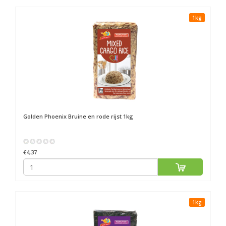
1kg
Golden Phoenix
Bruine en rode rijst 1kg
€4,37
1kg