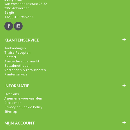
Van Wesenbekestraat 28-32
2060 Antwerpen
België
+32(0) 4 92 94 92 86
KLANTENSERVICE
Aanbiedingen
Thaise Recepten
Contact
Aziatische supermarkt
Betaalmethoden
Verzenden & retourneren
Klantenservice
INFORMATIE
Over ons
Algemene voorwaarden
Disclaimer
Privacy en Cookie Policy
Sitemap
MIJN ACCOUNT