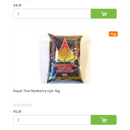
€4,20
1kg
Royal Thai
Rijstberry rijst 1kg
€5,25