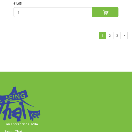
€4,65
1
2
3
Fan Enterprises BVBA
Seing Thai