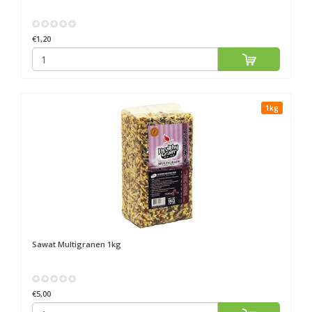
€1,20
1kg
Sawat
Multigranen 1kg
€5,00