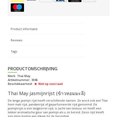
Product informatie
Reviews
Tags
PRODUCTOMSCHRIJVING
Merk:
Thai May
Artikelnummer:
3046
Beschikbaarheid:
Niet op voorraad
Thai May jasmijnrijst (ข้าวหอมมะลิ)
De lange jasmijn rijst heeft verschillende namen. Ze word ook wel Thai
hom mali rijst, pandanrijst of geparfumeerde rijst genoemd. De
jasmijnrijst is een langkorrel rijst, is zacht van textuur en heeft een
lekker aromatische geur van jasmijn als u ze bereid. Deze rijst kleeft
een klein beetje aan elkaar bij de bereiding.