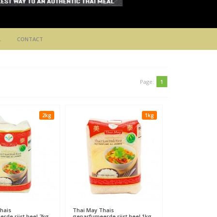
L
CONTACT
Page:
1
2kg
1kg
hais
Thai May
Thais
rde rijst heel 2kg
geparfumeerde rijst heel 1kg