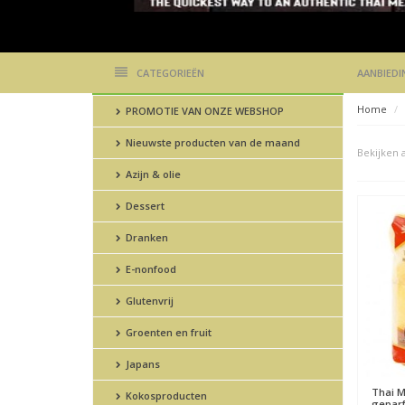
CATEGORIEËN
AANBIEDI
Home
PROMOTIE VAN ONZE WEBSHOP
Nieuwste producten van de maand
Bekijken a
Azijn & olie
Dessert
Dranken
E-nonfood
Glutenvrij
Groenten en fruit
Japans
Thai 
Kokosproducten
geparf