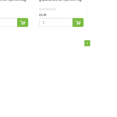
€3,39
1