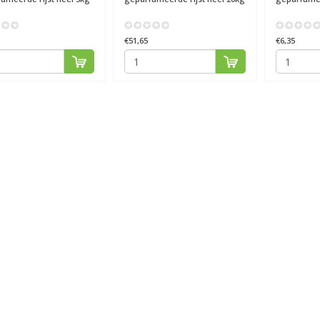
€51,65
€6,35