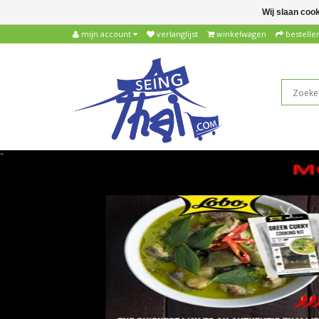
Wij slaan coo
mijn account
verlanglijst
winkelwagen
bestelle
"