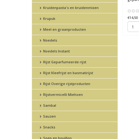
Kruidenpasta's en kruidenmixen
€14,50
Krupuk
Meel en graanproducten
Noedels
Noedels Instant
Rijst Geparfumeerde rijst
Rijst Kleefrijst en basmatirijst
Rijst Overige rijstproducten
Rijstvermicelli Miehoen
Sambal
Sauzen
Snacks
Soep en bouillon