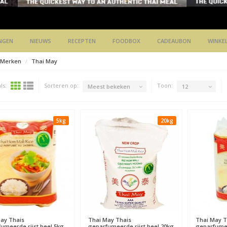
NGEN
NIEUWS
RECEPTEN
FOODBOX
CADEAUBON
WINKE
Merken
Thai May
ls:
Sorteren op:
Toon:
Meest bekeken
12
5kg
20kg
May
Thais
Thai May
Thais
Thai May
T
umeerde rijst heel 5kg
geparfumeerde rijst heel 20kg
geparfumee