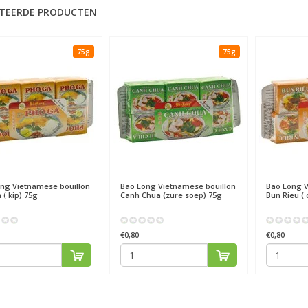
TEERDE PRODUCTEN
75g
75g
ong
Vietnamese bouillon
Bao Long
Vietnamese bouillon
Bao Long
V
 ( kip) 75g
Canh Chua (zure soep) 75g
Bun Rieu ( 
€0,80
€0,80