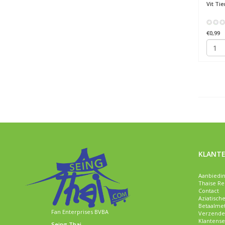
Vit Ti
€0,99
KLANTE
Aanbiedi
Thaise R
Contact
Aziatisch
Betaalme
Fan Enterprises BVBA
Verzende
Klantense
Seing Thai