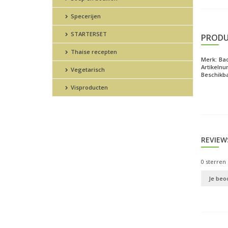
Specerijen
STARTERSET
PRODU
Thaise recepten
Merk:
Ba
Artikeln
Vegetarisch
Beschikba
Visproducten
REVIEW
0
sterren 
Je beo