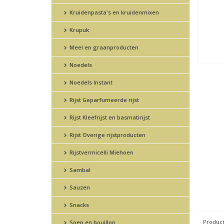
Kruidenpasta's en kruidenmixen
Krupuk
Meel en graanproducten
Noedels
Noedels Instant
Rijst Geparfumeerde rijst
Rijst Kleefrijst en basmatirijst
Rijst Overige rijstproducten
Rijstvermicelli Miehoen
Sambal
Sauzen
Snacks
Product
Soep en bouillon