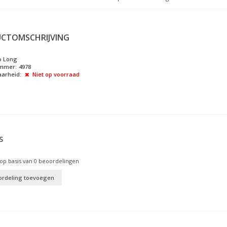
CTOMSCHRIJVING
o Long
ummer:
4978
arheid:
Niet op voorraad
S
op basis van
0
beoordelingen
ordeling toevoegen