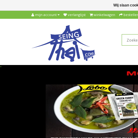
Wij slaan coo
mijn account
verlanglijst
winkelwagen
bestelle
"