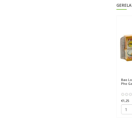
GERELA
75g
Bao Long
Vietnamese bouillon
Bao L
Bun Bo Hue 75g
Pho Ga
€1,10
€1,25