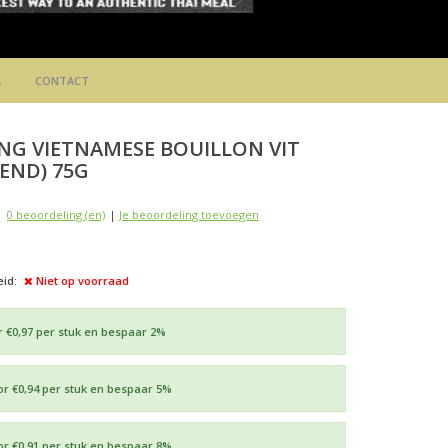
L
CONTACT
ONG
VIETNAMESE BOUILLON VIT
EEND) 75G
0 beoordeling (en)
|
Je beoordeling toevoegen
id:
Niet op voorraad
r €0,97 per stuk en bespaar 2%
or €0,94 per stuk en bespaar 5%
or €0,91 per stuk en bespaar 8%