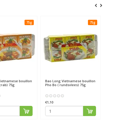
75g
75g
ietnamese bouillon
Bao Long
Vietnamese bouillon
crab) 75g
Pho Bo ( rundsvlees) 75g
€1,10