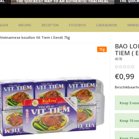
NGEN
NIEUWS
RECEPTEN
FOODBOX
CADEAUBON
WINKE
Vietnamese bouillon Vit Tiem ( Eend) 75g
BAO L
75g
TIEM ( 
4978
€0,99
Beschikbaarhe
Koop 5 voo
Koop 10 vo
Koop 15 vo