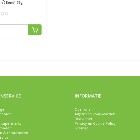
em ( Eend) 75g
NSERVICE
INFORMATIE
ngen
Over ons
ecepten
Algemene voorwaarden
Disclaimer
e supermarkt
Privacy en Cookie Policy
thoden
Sitemap
n & retourneren
rvice