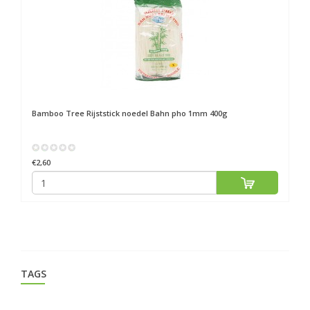
Bamboo Tree
Rijststick noedel Bahn pho 1mm 400g
Ba
€2,60
€1
TAGS