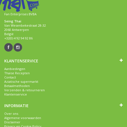
Fan Enterprises BVBA
Seing Thai
Van Wesenbekestraat 28-32
2060 Antwerpen
België
+32(0) 4 92 94 92 86
KLANTENSERVICE
Aanbiedingen
Thaise Recepten
Contact
Aziatische supermarkt
Betaalmethoden
Verzenden & retourneren
Klantenservice
INFORMATIE
Over ons
Algemene voorwaarden
Disclaimer
Privacy en Cookie Policy