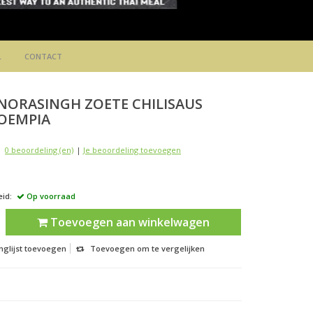
L
CONTACT
NORASINGH
ZOETE CHILISAUS
OEMPIA
0 beoordeling (en)
|
Je beoordeling toevoegen
id:
Op voorraad
Toevoegen aan winkelwagen
nglijst toevoegen
Toevoegen om te vergelijken