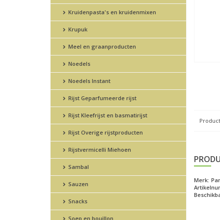
Kruidenpasta's en kruidenmixen
Krupuk
Meel en graanproducten
Noedels
Noedels Instant
Rijst Geparfumeerde rijst
Rijst Kleefrijst en basmatirijst
Product
Rijst Overige rijstproducten
Rijstvermicelli Miehoen
PRODU
Sambal
Merk:
Pan
Sauzen
Artikeln
Beschikba
Snacks
Soep en bouillon