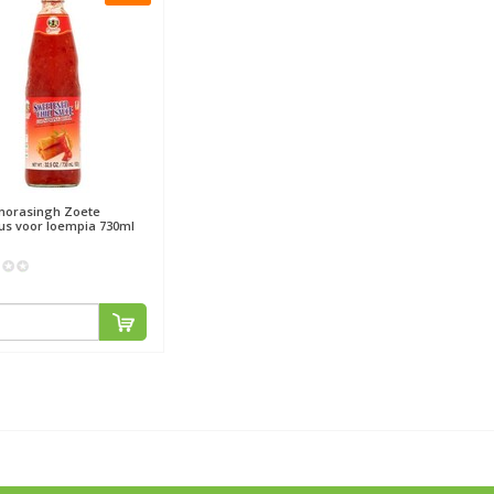
norasingh
Zoete
aus voor loempia 730ml