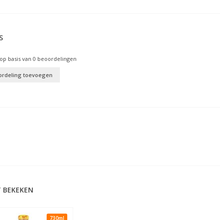
S
op basis van
0
beoordelingen
ordeling toevoegen
 BEKEKEN
730ml