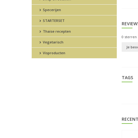
Specerijen
STARTERSET
REVIEW
Thaise recepten
0
sterren 
Vegetarisch
Je beo
Visproducten
TAGS
RECENT