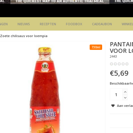
NGEN
NIEUWS
RECEPTEN
FOODBOX
CADEAUBON
WINKE
Zoete chilisaus voor loempia
PANTAI
730ml
VOOR L
2443
€5,69
Beschikbaarhe
Aan verla