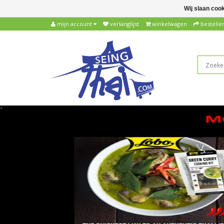
Wij slaan coo
mijn account
verlanglijst
winkelwagen
bestelle
"