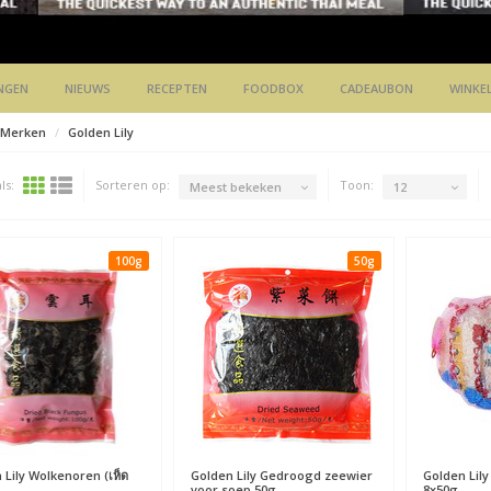
NGEN
NIEUWS
RECEPTEN
FOODBOX
CADEAUBON
WINKE
Merken
Golden Lily
ls:
Sorteren op:
Toon:
Meest bekeken
12
100g
50g
 Lily
Wolkenoren (เห็ด
Golden Lily
Gedroogd zeewier
Golden Lily
voor soep 50g
8x50g