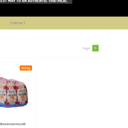
L
CONTACT
Page:
1
8x50g
Bonenvermicelli