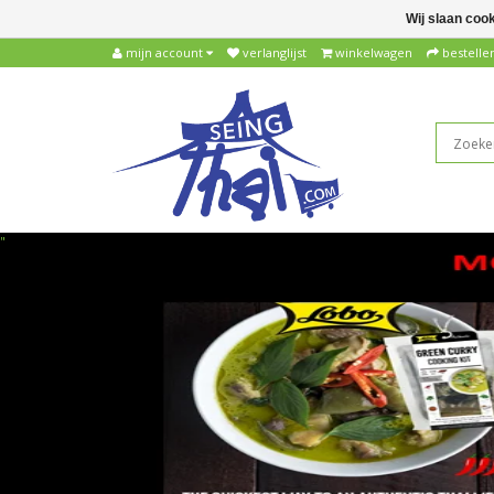
Wij slaan coo
mijn account
verlanglijst
winkelwagen
bestelle
"