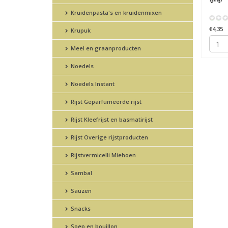
Kruidenpasta's en kruidenmixen
€4,35
Krupuk
Meel en graanproducten
Noedels
Noedels Instant
Rijst Geparfumeerde rijst
Rijst Kleefrijst en basmatirijst
Rijst Overige rijstproducten
Rijstvermicelli Miehoen
Sambal
Sauzen
Snacks
Soep en bouillon