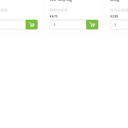
€4,75
€2,85