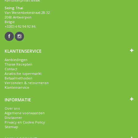
Fan Enterprises BVBA
Seing Thai
Van Wesenbekestraat 28-32
2060 Antwerpen
België
+32(0) 4 92 94 92 86
KLANTENSERVICE
Aanbiedingen
Thaise Recepten
Contact
Aziatische supermarkt
Betaalmethoden
Verzenden & retourneren
Klantenservice
INFORMATIE
Over ons
Algemene voorwaarden
Disclaimer
Privacy en Cookie Policy
Sitemap