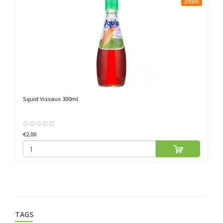
ml
300ml
Squid
Vissaus 300ml
X
€2,00
€3
TAGS