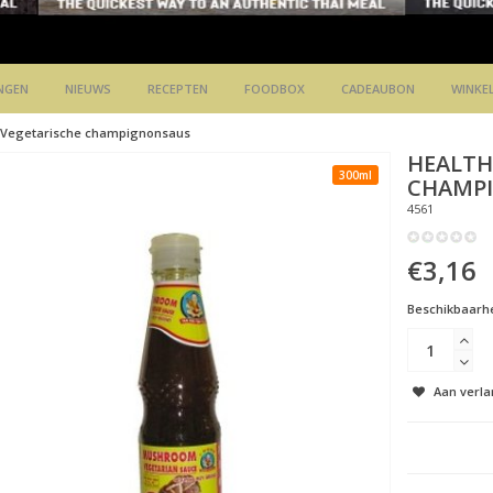
NGEN
NIEUWS
RECEPTEN
FOODBOX
CADEAUBON
WINKE
Vegetarische champignonsaus
HEALTH
300ml
CHAMP
4561
€3,16
Beschikbaarhe
Aan verla