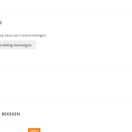
S
op basis van
0
beoordelingen
ordeling toevoegen
 BEKEKEN
300ml