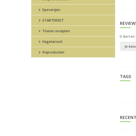
Specerijen
STARTERSET
REVIEW
Thaise recepten
0
sterren 
Vegetarisch
Je beo
Visproducten
TAGS
RECENT