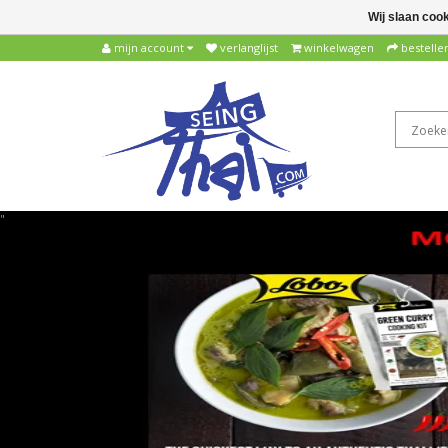
Wij slaan coo
mijn account
verlanglijst
winkelwagen
bestelle
"