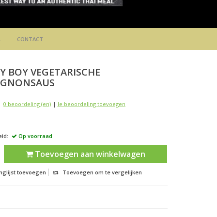
L
CONTACT
Y BOY
VEGETARISCHE
IGNONSAUS
0 beoordeling (en)
|
Je beoordeling toevoegen
id:
Op voorraad
Toevoegen aan winkelwagen
nglijst toevoegen
Toevoegen om te vergelijken