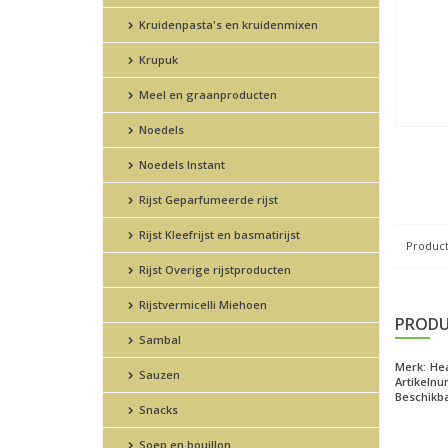
Kruidenpasta's en kruidenmixen
Krupuk
Meel en graanproducten
Noedels
Noedels Instant
Rijst Geparfumeerde rijst
Rijst Kleefrijst en basmatirijst
Product
Rijst Overige rijstproducten
Rijstvermicelli Miehoen
PRODU
Sambal
Merk:
Hea
Sauzen
Artikeln
Beschikba
Snacks
Soep en bouillon