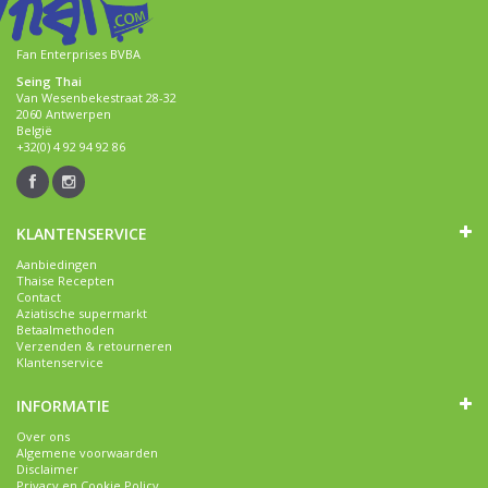
Fan Enterprises BVBA
Seing Thai
Van Wesenbekestraat 28-32
2060 Antwerpen
België
+32(0) 4 92 94 92 86
KLANTENSERVICE
Aanbiedingen
Thaise Recepten
Contact
Aziatische supermarkt
Betaalmethoden
Verzenden & retourneren
Klantenservice
INFORMATIE
Over ons
Algemene voorwaarden
Disclaimer
Privacy en Cookie Policy