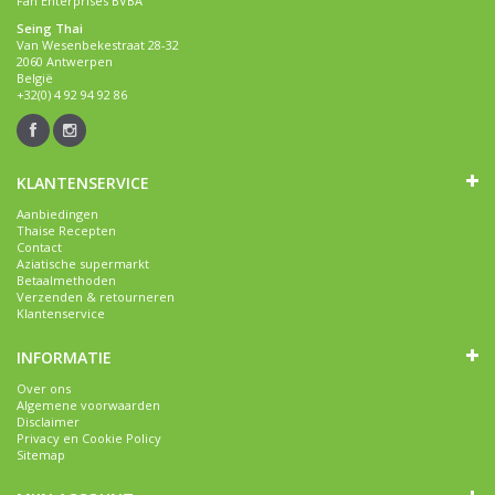
Fan Enterprises BVBA
Seing Thai
Van Wesenbekestraat 28-32
2060 Antwerpen
België
+32(0) 4 92 94 92 86
KLANTENSERVICE
Aanbiedingen
Thaise Recepten
Contact
Aziatische supermarkt
Betaalmethoden
Verzenden & retourneren
Klantenservice
INFORMATIE
Over ons
Algemene voorwaarden
Disclaimer
Privacy en Cookie Policy
Sitemap