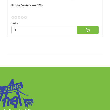
Panda
Oestersaus 255g
€2,65