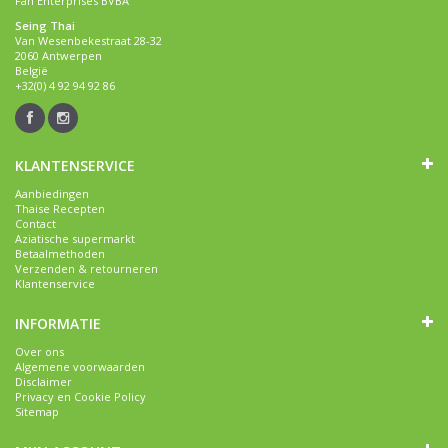
Fan Enterprises BVBA
Seing Thai
Van Wesenbekestraat 28-32
2060 Antwerpen
België
+32(0) 4 92 94 92 86
KLANTENSERVICE
Aanbiedingen
Thaise Recepten
Contact
Aziatische supermarkt
Betaalmethoden
Verzenden & retourneren
Klantenservice
INFORMATIE
Over ons
Algemene voorwaarden
Disclaimer
Privacy en Cookie Policy
Sitemap