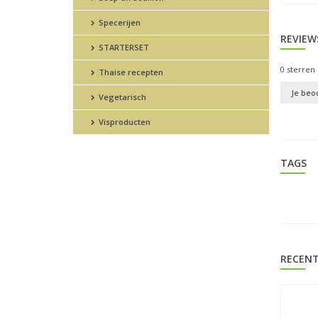
Specerijen
REVIEW
STARTERSET
0
sterren 
Thaise recepten
Je beo
Vegetarisch
Visproducten
TAGS
RECENT