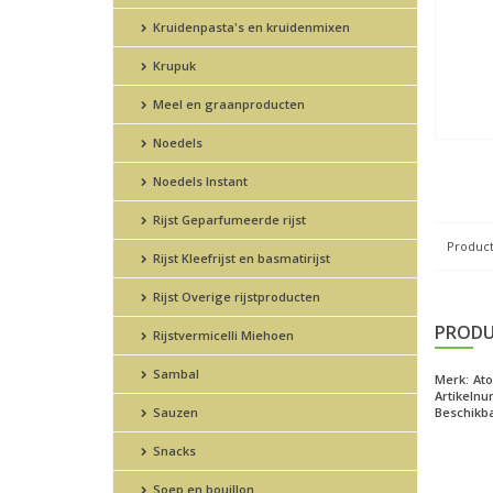
Kruidenpasta's en kruidenmixen
Krupuk
Meel en graanproducten
Noedels
Noedels Instant
Rijst Geparfumeerde rijst
Product
Rijst Kleefrijst en basmatirijst
Rijst Overige rijstproducten
PRODU
Rijstvermicelli Miehoen
Sambal
Merk:
At
Artikeln
Sauzen
Beschikba
Snacks
Soep en bouillon