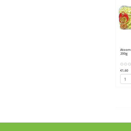
Atoom
200g
€1,60