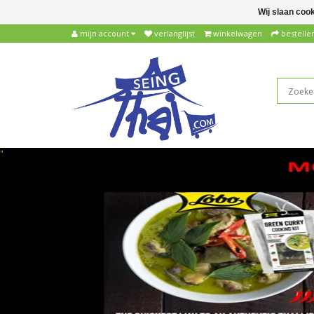
Wij slaan coo
mijn account
verlanglijst
winkelwagen
bestelle
"