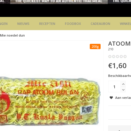
NGEN
NIEUWS
RECEPTEN
FOODBOX
CADEAUBON
WINKE
Mie noedel dun
ATOOM
200g
210
€1,60
Beschikbaarhe
Aan verla