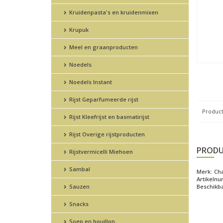
Kruidenpasta's en kruidenmixen
Krupuk
Meel en graanproducten
Noedels
Noedels Instant
Rijst Geparfumeerde rijst
Product
Rijst Kleefrijst en basmatirijst
Rijst Overige rijstproducten
PRODU
Rijstvermicelli Miehoen
Sambal
Merk:
Cha
Artikeln
Sauzen
Beschikba
Snacks
Soep en bouillon