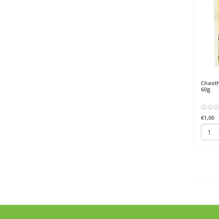
Chaoth
60g
€1,00