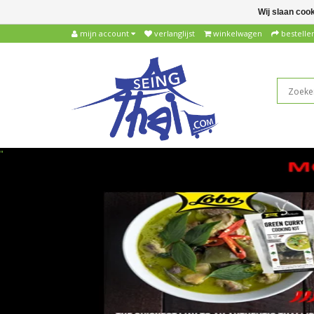
Wij slaan coo
mijn account
verlanglijst
winkelwagen
bestelle
"