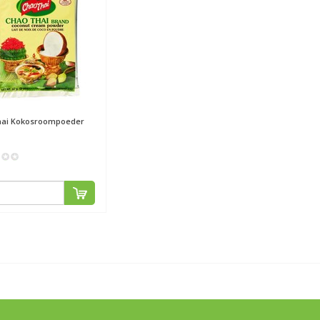
ai
Kokosroompoeder