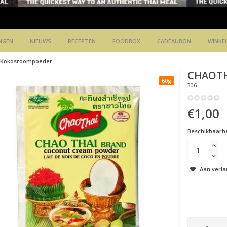
NGEN
NIEUWS
RECEPTEN
FOODBOX
CADEAUBON
WINKE
Kokosroompoeder
CHAOT
60g
306
€1,00
Beschikbaarhe
Aan verla