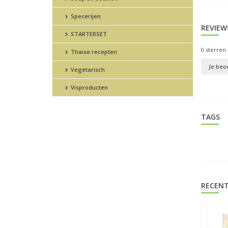
Specerijen
REVIEW
STARTERSET
0
sterren 
Thaise recepten
Je beo
Vegetarisch
Visproducten
TAGS
RECENT