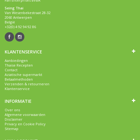
Fan Enterprises BVBA
Seing Thai
Van Wesenbekestraat 28-32
2060 Antwerpen
België
+32(0) 4 92 94 92 86
KLANTENSERVICE
Aanbiedingen
Thaise Recepten
Contact
Aziatische supermarkt
Betaalmethoden
Verzenden & retourneren
Klantenservice
INFORMATIE
Over ons
Algemene voorwaarden
Disclaimer
Privacy en Cookie Policy
Sitemap