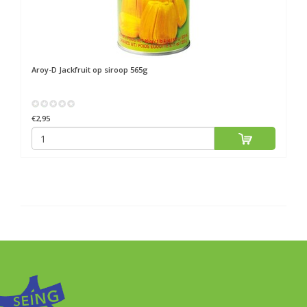
Aroy-D
Jackfruit op siroop 565g
€2,95