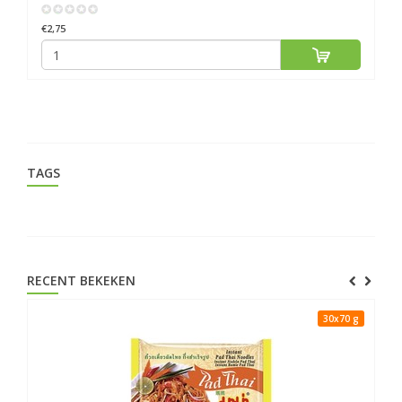
€2,75
€1
TAGS
RECENT BEKEKEN
30x70 g