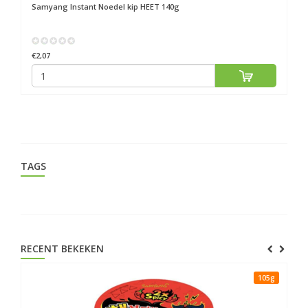
Samyang
Instant Noedel kip HEET 140g
S
€2,07
€2
TAGS
RECENT BEKEKEN
105g