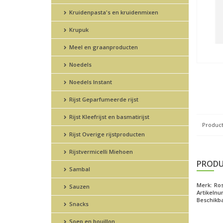
Kruidenpasta's en kruidenmixen
Krupuk
Meel en graanproducten
Noedels
Noedels Instant
Rijst Geparfumeerde rijst
Rijst Kleefrijst en basmatirijst
Product
Rijst Overige rijstproducten
Rijstvermicelli Miehoen
PRODU
Sambal
Merk:
Ro
Sauzen
Artikeln
Beschikba
Snacks
Soep en bouillon