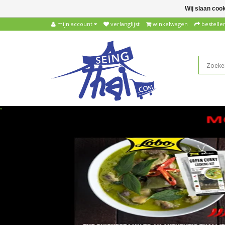
Wij slaan coo
mijn account
verlanglijst
winkelwagen
bestelle
"