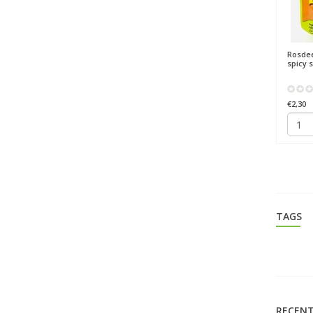
Rosde
spicy 
€2,30
TAGS
RECENT