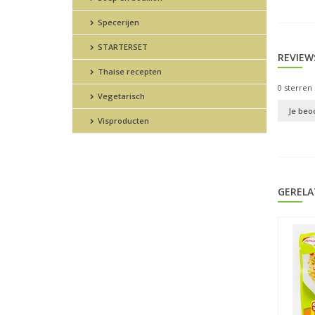
Specerijen
STARTERSET
REVIEW
Thaise recepten
0
sterren 
Vegetarisch
Je beo
Visproducten
GERELA