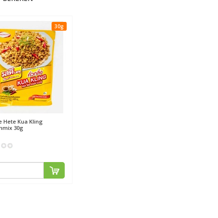
30g
e
Hete Kua Kling
nmix 30g