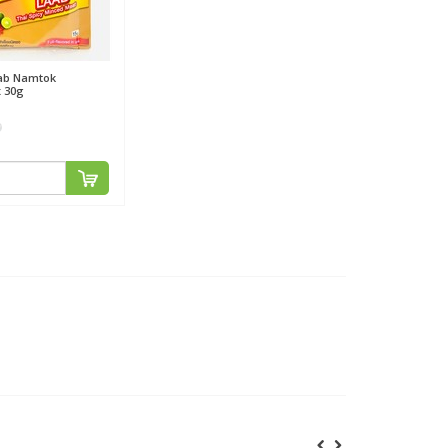
ab Namtok
 30g