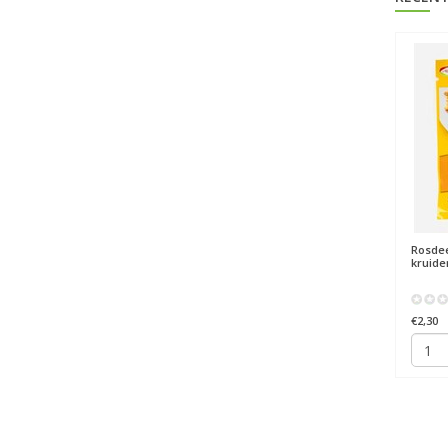
Rosde
kruide
€2,30