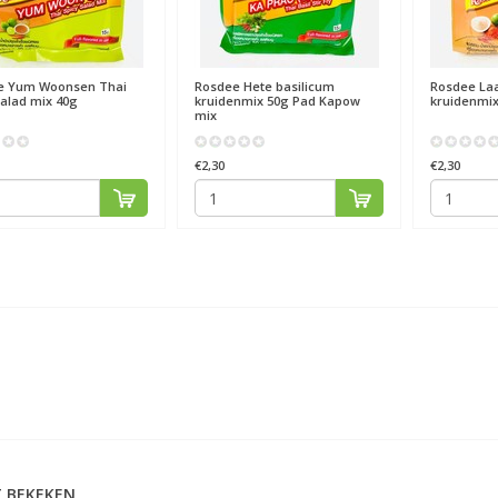
e
Yum Woonsen Thai
Rosdee
Hete basilicum
Rosdee
La
salad mix 40g
kruidenmix 50g Pad Kapow
kruidenmix
mix
€2,30
€2,30
 BEKEKEN