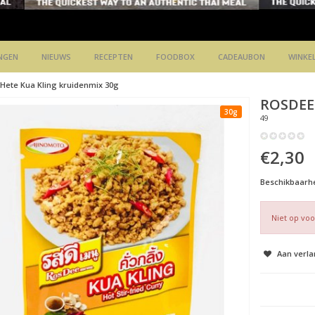
NGEN
NIEUWS
RECEPTEN
FOODBOX
CADEAUBON
WINKE
Hete Kua Kling kruidenmix 30g
ROSDEE
30g
49
€2,30
Beschikbaarhe
Niet op vo
Aan verla