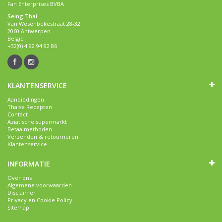
Fan Enterprises BVBA
Seing Thai
Van Wesenbekestraat 28-32
2060 Antwerpen
België
+32(0) 4 92 94 92 86
KLANTENSERVICE
Aanbiedingen
Thaise Recepten
Contact
Aziatische supermarkt
Betaalmethoden
Verzenden & retourneren
Klantenservice
INFORMATIE
Over ons
Algemene voorwaarden
Disclaimer
Privacy en Cookie Policy
Sitemap