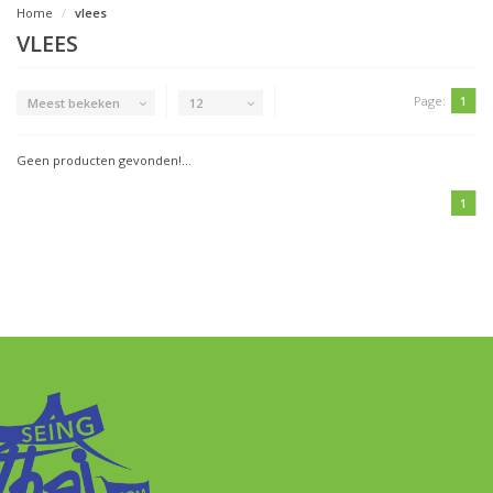
Home
vlees
VLEES
Page:
1
Meest bekeken
12
Geen producten gevonden!...
1