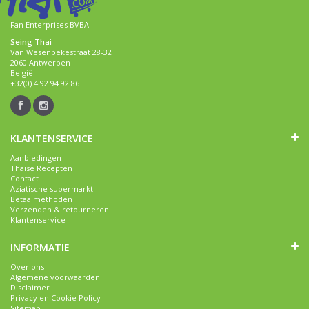
Fan Enterprises BVBA
Seing Thai
Van Wesenbekestraat 28-32
2060 Antwerpen
België
+32(0) 4 92 94 92 86
KLANTENSERVICE
Aanbiedingen
Thaise Recepten
Contact
Aziatische supermarkt
Betaalmethoden
Verzenden & retourneren
Klantenservice
INFORMATIE
Over ons
Algemene voorwaarden
Disclaimer
Privacy en Cookie Policy
Sitemap