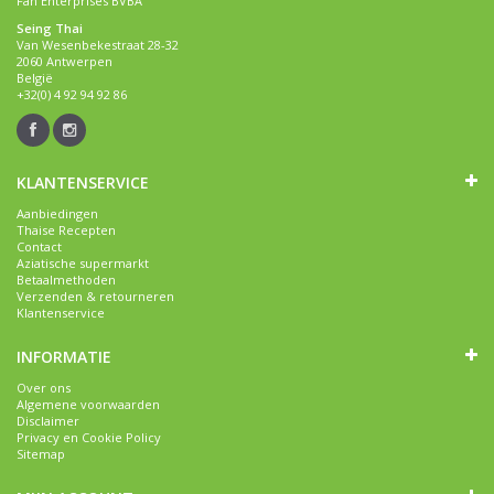
Fan Enterprises BVBA
Seing Thai
Van Wesenbekestraat 28-32
2060 Antwerpen
België
+32(0) 4 92 94 92 86
KLANTENSERVICE
Aanbiedingen
Thaise Recepten
Contact
Aziatische supermarkt
Betaalmethoden
Verzenden & retourneren
Klantenservice
INFORMATIE
Over ons
Algemene voorwaarden
Disclaimer
Privacy en Cookie Policy
Sitemap