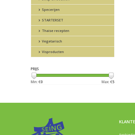
Specerijen
STARTERSET
Thaise recepten
Vegetarisch
Visproducten
PRIJS
Min: €
0
Max: €
5
KLANTE
Aanbiedi