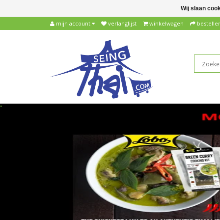
Wij slaan coo
mijn account
verlanglijst
winkelwagen
bestelle
"