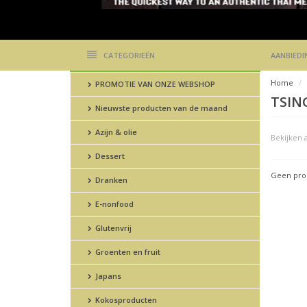
CATEGORIEËN
AANBIEDI
Home
PROMOTIE VAN ONZE WEBSHOP
TSIN
Nieuwste producten van de maand
Azijn & olie
Bekijken a
Dessert
Geen prod
Dranken
E-nonfood
Glutenvrij
Groenten en fruit
Japans
Kokosproducten