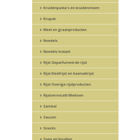
Kruidenpasta's en kruidenmixen
Krupuk
Meel en graanproducten
Noedels
Noedels Instant
Rijst Geparfumeerde rijst
Rijst Kleefrijst en basmatirijst
Rijst Overige rijstproducten
Rijstvermicelli Miehoen
Sambal
Sauzen
Snacks
Soep en bouillon