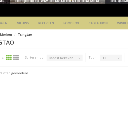
NGEN
NIEUWS
RECEPTEN
FOODBOX
CADEAUBON
WINKE
Merken
Tsingtao
GTAO
ls:
Sorteren op:
Toon:
Meest bekeken
12
ucten gevonden!...