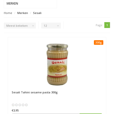
MERKEN
Home
Merken
Sesali
Page:
1
Meest bekeken
12
300g
Sesali
Tahini sesame pasta 300g
€3,95