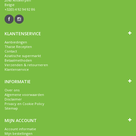
2060 Antwerpen
België
+32(0) 4 92 94 92 86
KLANTENSERVICE
Aanbiedingen
Thaise Recepten
Contact
Aziatische supermarkt
Betaalmethoden
Verzenden & retourneren
Klantenservice
INFORMATIE
Over ons
Algemene voorwaarden
Disclaimer
Privacy en Cookie Policy
Sitemap
MIJN ACCOUNT
Account informatie
Mijn bestellingen