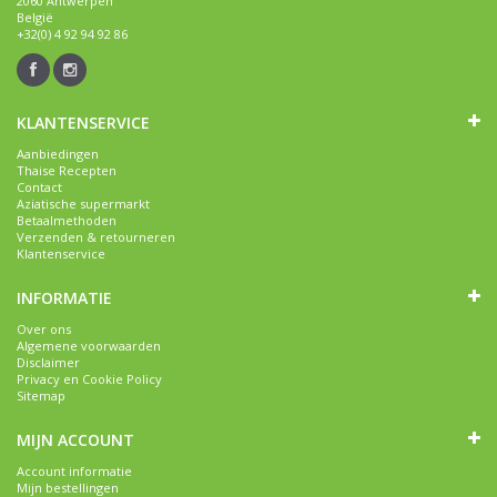
2060 Antwerpen
België
+32(0) 4 92 94 92 86
KLANTENSERVICE
Aanbiedingen
Thaise Recepten
Contact
Aziatische supermarkt
Betaalmethoden
Verzenden & retourneren
Klantenservice
INFORMATIE
Over ons
Algemene voorwaarden
Disclaimer
Privacy en Cookie Policy
Sitemap
MIJN ACCOUNT
Account informatie
Mijn bestellingen