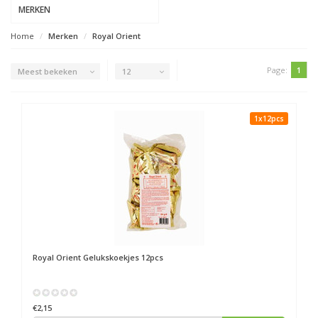
MERKEN
Home
Merken
Royal Orient
Page:
1
Meest bekeken
12
1x12pcs
Royal Orient
Gelukskoekjes 12pcs
€2,15