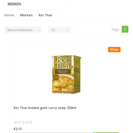
MERKEN
Home
Merken
Roi Thai
Page:
1
Meest bekeken
12
250ml
Roi Thai
Instant gele curry soep 250ml
€2,15