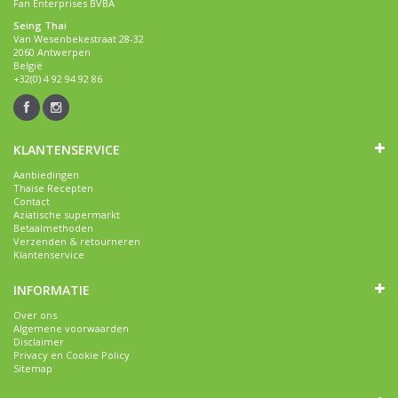
Fan Enterprises BVBA
Seing Thai
Van Wesenbekestraat 28-32
2060 Antwerpen
België
+32(0) 4 92 94 92 86
KLANTENSERVICE
Aanbiedingen
Thaise Recepten
Contact
Aziatische supermarkt
Betaalmethoden
Verzenden & retourneren
Klantenservice
INFORMATIE
Over ons
Algemene voorwaarden
Disclaimer
Privacy en Cookie Policy
Sitemap