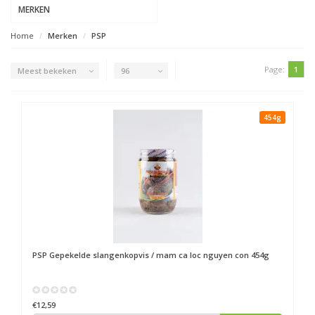
MERKEN
Home
Merken
PSP
Page:
1
Meest bekeken
96
454g
PSP
Gepekelde slangenkopvis / mam ca loc nguyen con 454g
€12,59