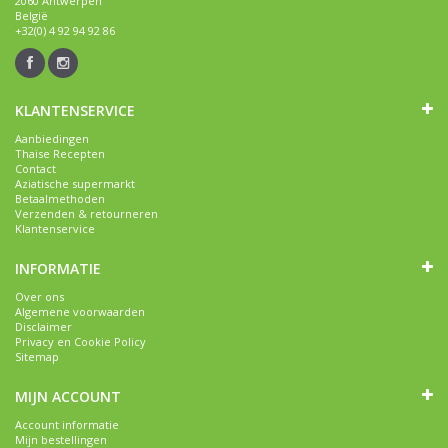
2060 Antwerpen
België
+32(0) 4 92 94 92 86
KLANTENSERVICE
Aanbiedingen
Thaise Recepten
Contact
Aziatische supermarkt
Betaalmethoden
Verzenden & retourneren
Klantenservice
INFORMATIE
Over ons
Algemene voorwaarden
Disclaimer
Privacy en Cookie Policy
Sitemap
MIJN ACCOUNT
Account informatie
Mijn bestellingen