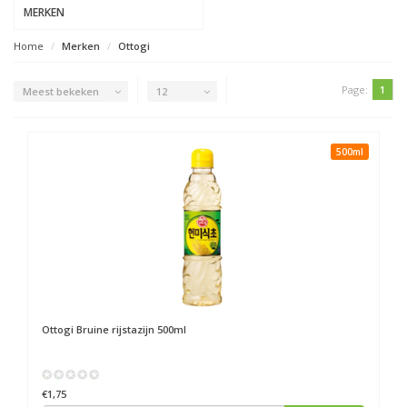
MERKEN
Home
Merken
Ottogi
Page:
1
Meest bekeken
12
500ml
Ottogi
Bruine rijstazijn 500ml
€1,75