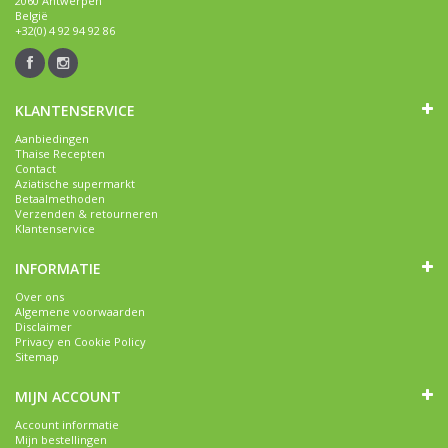
2060 Antwerpen
België
+32(0) 4 92 94 92 86
KLANTENSERVICE
Aanbiedingen
Thaise Recepten
Contact
Aziatische supermarkt
Betaalmethoden
Verzenden & retourneren
Klantenservice
INFORMATIE
Over ons
Algemene voorwaarden
Disclaimer
Privacy en Cookie Policy
Sitemap
MIJN ACCOUNT
Account informatie
Mijn bestellingen