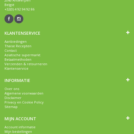
2060 Antwerpen
België
+32(0) 4 92 94 92 86
KLANTENSERVICE
Aanbiedingen
Thaise Recepten
Contact
Aziatische supermarkt
Betaalmethoden
Verzenden & retourneren
Klantenservice
INFORMATIE
Over ons
Algemene voorwaarden
Disclaimer
Privacy en Cookie Policy
Sitemap
MIJN ACCOUNT
Account informatie
Mijn bestellingen