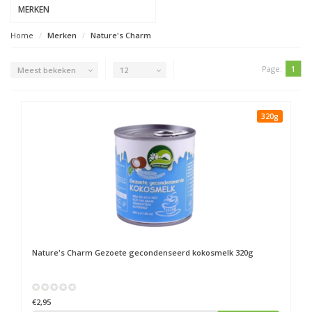
MERKEN
Home
Merken
Nature's Charm
Page:
1
Meest bekeken
12
320g
Nature's Charm
Gezoete gecondenseerd kokosmelk 320g
€2,95