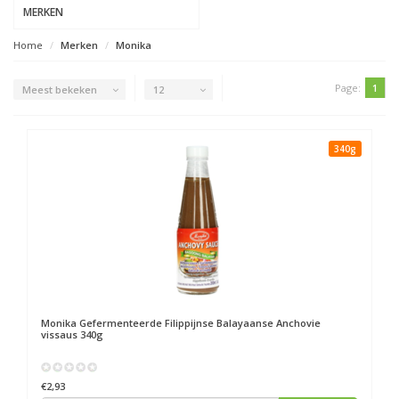
MERKEN
Home
Merken
Monika
Page:
1
Meest bekeken
12
340g
Monika
Gefermenteerde Filippijnse Balayaanse Anchovie
vissaus 340g
€2,93