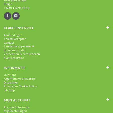
2060 Antwerpen
België
+32(0) 4 92 94 92 86
KLANTENSERVICE
Aanbiedingen
Thaise Recepten
Contact
Aziatische supermarkt
Betaalmethoden
Verzenden & retourneren
Klantenservice
INFORMATIE
Over ons
Algemene voorwaarden
Disclaimer
Privacy en Cookie Policy
Sitemap
MIJN ACCOUNT
Account informatie
Mijn bestellingen