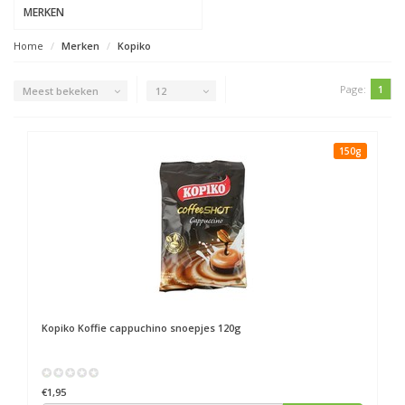
MERKEN
Home
Merken
Kopiko
Page:
1
Meest bekeken
12
150g
Kopiko
Koffie cappuchino snoepjes 120g
€1,95