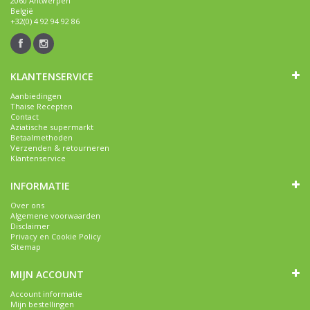
2060 Antwerpen
België
+32(0) 4 92 94 92 86
KLANTENSERVICE
Aanbiedingen
Thaise Recepten
Contact
Aziatische supermarkt
Betaalmethoden
Verzenden & retourneren
Klantenservice
INFORMATIE
Over ons
Algemene voorwaarden
Disclaimer
Privacy en Cookie Policy
Sitemap
MIJN ACCOUNT
Account informatie
Mijn bestellingen