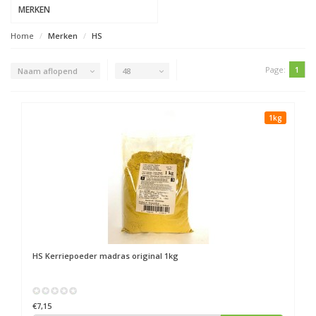
MERKEN
Home
Merken
HS
Page:
1
Naam aflopend
48
1kg
HS
Kerriepoeder madras original 1kg
€7,15