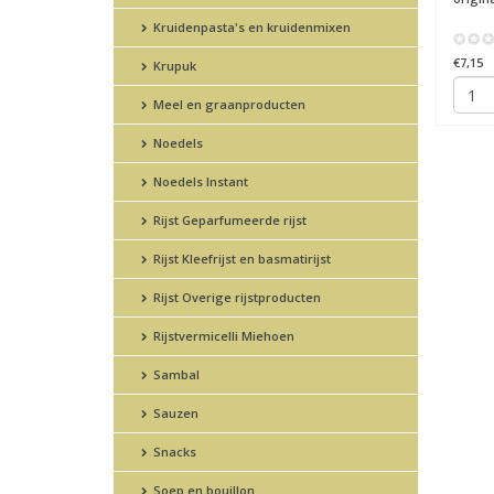
Kruidenpasta's en kruidenmixen
€7,15
Krupuk
Meel en graanproducten
Noedels
Noedels Instant
Rijst Geparfumeerde rijst
Rijst Kleefrijst en basmatirijst
Rijst Overige rijstproducten
Rijstvermicelli Miehoen
Sambal
Sauzen
Snacks
Soep en bouillon