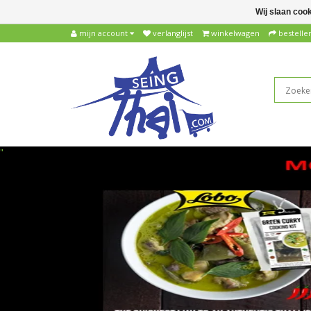
Wij slaan coo
mijn account
verlanglijst
winkelwagen
bestelle
"