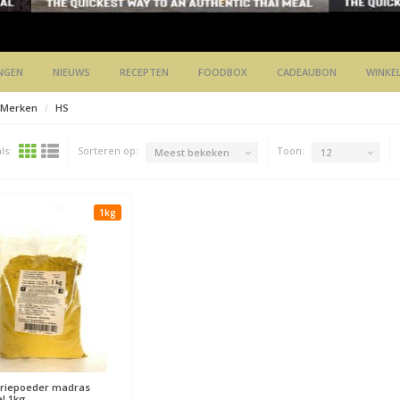
NGEN
NIEUWS
RECEPTEN
FOODBOX
CADEAUBON
WINKE
Merken
HS
ls:
Sorteren op:
Toon:
Meest bekeken
12
1kg
riepoeder madras
al 1kg