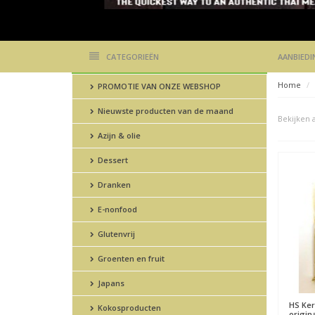
CATEGORIEËN
AANBIEDI
Home
PROMOTIE VAN ONZE WEBSHOP
Nieuwste producten van de maand
Bekijken a
Azijn & olie
Dessert
Dranken
E-nonfood
Glutenvrij
Groenten en fruit
Japans
HS
Ker
Kokosproducten
origin