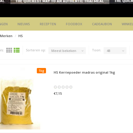
NGEN
NIEUWS
RECEPTEN
FOODBOX
CADEAUBON
WINKE
Merken
HS
ls:
Sorteren op:
Toon:
Meest bekeken
48
1kg
HS
Kerriepoeder madras original 1kg
€7,15