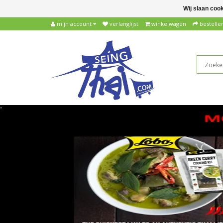
Wij slaan coo
mijn account
verlanglijst
winkelwagen
bestelle
"