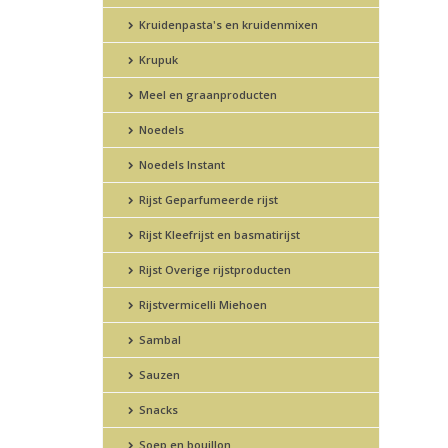
Kruidenpasta's en kruidenmixen
Krupuk
Meel en graanproducten
Noedels
Noedels Instant
Rijst Geparfumeerde rijst
Rijst Kleefrijst en basmatirijst
Rijst Overige rijstproducten
Rijstvermicelli Miehoen
Sambal
Sauzen
Snacks
Soep en bouillon