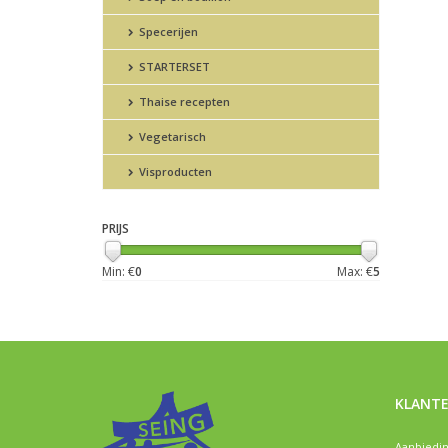
Specerijen
STARTERSET
Thaise recepten
Vegetarisch
Visproducten
PRIJS
Min: €
0
Max: €
5
KLANTE
Aanbiedi