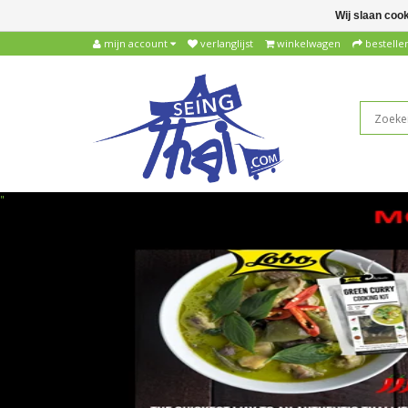
Wij slaan coo
mijn account
verlanglijst
winkelwagen
bestelle
"