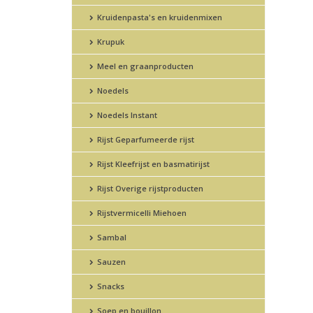
Kruidenpasta's en kruidenmixen
Krupuk
Meel en graanproducten
Noedels
Noedels Instant
Rijst Geparfumeerde rijst
Rijst Kleefrijst en basmatirijst
Rijst Overige rijstproducten
Rijstvermicelli Miehoen
Sambal
Sauzen
Snacks
Soep en bouillon