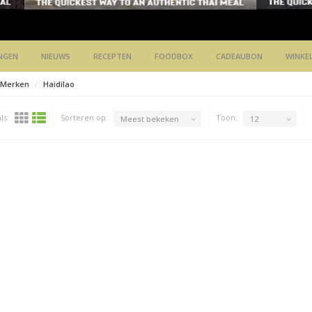
NGEN
NIEUWS
RECEPTEN
FOODBOX
CADEAUBON
WINKE
Merken
Haidilao
ls:
Sorteren op:
Toon:
Meest bekeken
12