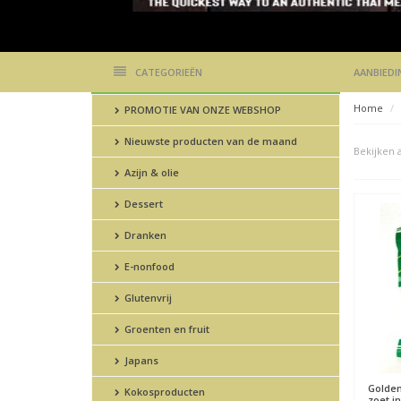
CATEGORIEËN
AANBIEDI
Home
PROMOTIE VAN ONZE WEBSHOP
Nieuwste producten van de maand
Bekijken a
Azijn & olie
Dessert
Dranken
E-nonfood
Glutenvrij
Groenten en fruit
Japans
Golden
Kokosproducten
zoet i