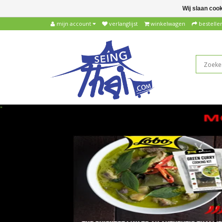
Wij slaan coo
mijn account
verlanglijst
winkelwagen
bestelle
"