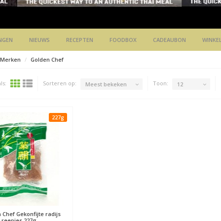
NGEN
NIEUWS
RECEPTEN
FOODBOX
CADEAUBON
WINKE
Merken
Golden Chef
ls:
Sorteren op:
Toon:
Meest bekeken
12
227g
 Chef
Gekonfijte radijs
n reepjes 227g