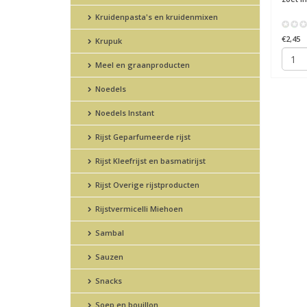
Kruidenpasta's en kruidenmixen
€2,45
Krupuk
Meel en graanproducten
Noedels
Noedels Instant
Rijst Geparfumeerde rijst
Rijst Kleefrijst en basmatirijst
Rijst Overige rijstproducten
Rijstvermicelli Miehoen
Sambal
Sauzen
Snacks
Soep en bouillon