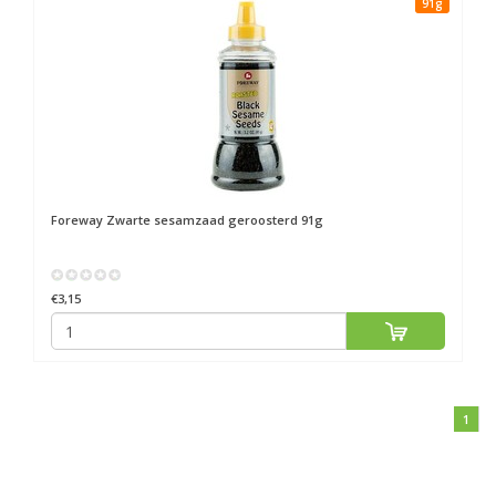
91g
Foreway
Zwarte sesamzaad geroosterd 91g
€3,15
1