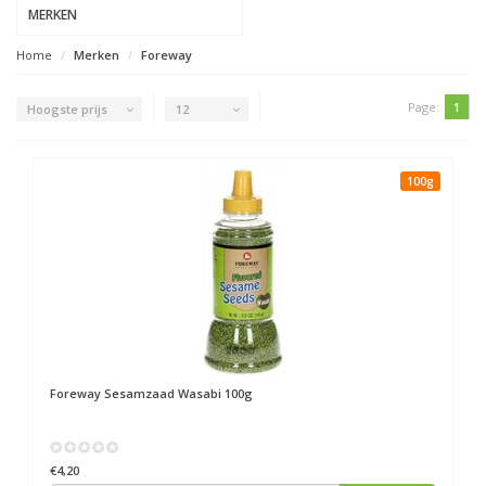
MERKEN
Home
Merken
Foreway
Page:
1
Hoogste prijs
12
100g
Foreway
Sesamzaad Wasabi 100g
€4,20