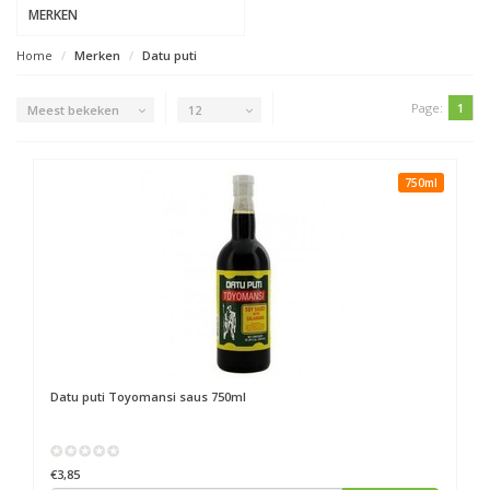
MERKEN
Home
Merken
Datu puti
Page:
1
Meest bekeken
12
750ml
Datu puti
Toyomansi saus 750ml
€3,85