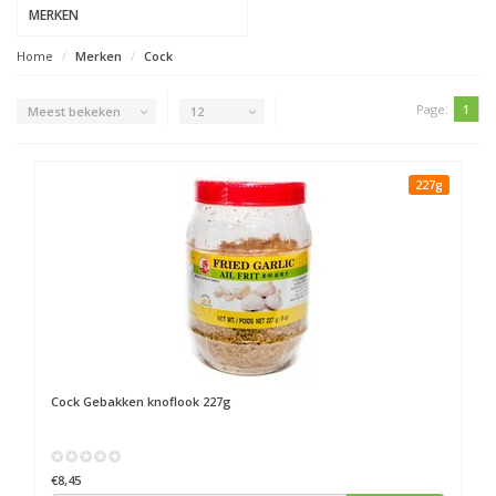
MERKEN
Home
Merken
Cock
Page:
1
Meest bekeken
12
227g
Cock
Gebakken knoflook 227g
€8,45