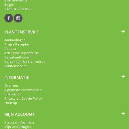
2060 Antwerpen
België
+32(0) 4 92 94 92 86
KLANTENSERVICE
Aanbiedingen
Thaise Recepten
Contact
Aziatische supermarkt
Betaalmethoden
Verzenden & retourneren
Klantenservice
INFORMATIE
Over ons
Algemene voorwaarden
Disclaimer
Privacy en Cookie Policy
Sitemap
MIJN ACCOUNT
Account informatie
Mijn bestellingen