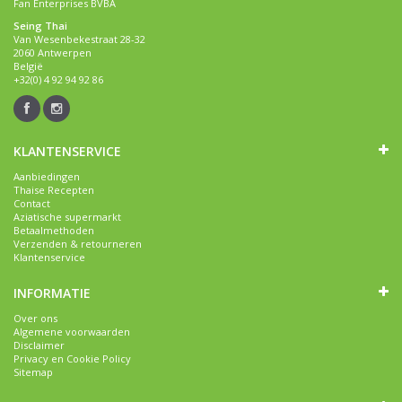
Fan Enterprises BVBA
Seing Thai
Van Wesenbekestraat 28-32
2060 Antwerpen
België
+32(0) 4 92 94 92 86
KLANTENSERVICE
Aanbiedingen
Thaise Recepten
Contact
Aziatische supermarkt
Betaalmethoden
Verzenden & retourneren
Klantenservice
INFORMATIE
Over ons
Algemene voorwaarden
Disclaimer
Privacy en Cookie Policy
Sitemap