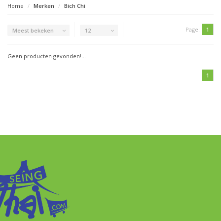
Home
Merken
Bich Chi
Page:
1
Meest bekeken
12
Geen producten gevonden!...
1