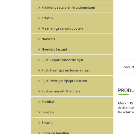
Kruidenpasta's en kruidenmixen
Krupuk
Meel en graanproducten
Noedels
Noedels Instant
Rijst Geparfumeerde rijst
Product
Rijst Kleefrijst en basmatirijst
Rijst Overige rijstproducten
PRODU
Rijstvermicelli Miehoen
Sambal
Merk:
HS
Artikeln
Sauzen
Beschikba
Snacks
Soep en bouillon