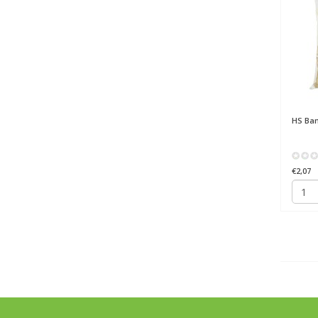
HS
Ban
€2,07