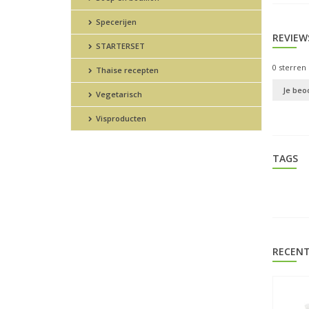
Specerijen
REVIEW
STARTERSET
0
sterren 
Thaise recepten
Je beo
Vegetarisch
Visproducten
TAGS
RECENT