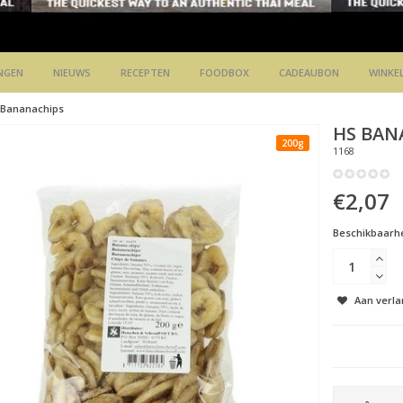
NGEN
NIEUWS
RECEPTEN
FOODBOX
CADEAUBON
WINKE
Bananachips
HS
BAN
200g
1168
€2,07
Beschikbaarhe
Aan verla