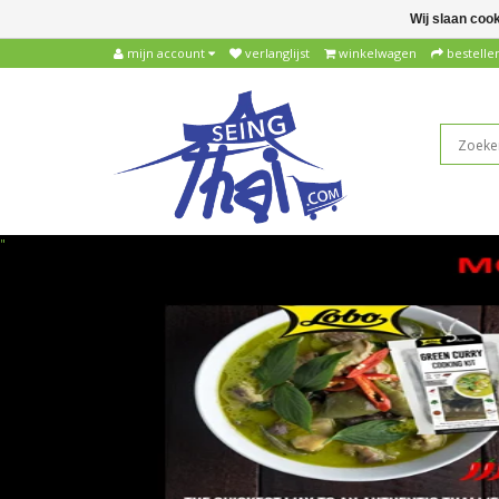
Wij slaan coo
mijn account
verlanglijst
winkelwagen
bestelle
"