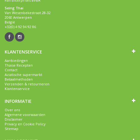
Fan Enterprises BVBA
Seing Thai
Van Wesenbekestraat 28-32
2060 Antwerpen
België
+32(0) 4 92 94 92 86
KLANTENSERVICE
Aanbiedingen
Thaise Recepten
Contact
Aziatische supermarkt
Betaalmethoden
Verzenden & retourneren
Klantenservice
INFORMATIE
Over ons
Algemene voorwaarden
Disclaimer
Privacy en Cookie Policy
Sitemap