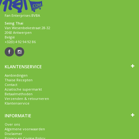
Fan Enterprises BVBA
Seing Thai
Van Wesenbekestraat 28-32
2060 Antwerpen
België
+32(0) 4 92 94 92 86
KLANTENSERVICE
Aanbiedingen
Thaise Recepten
Contact
Aziatische supermarkt
Betaalmethoden
Verzenden & retourneren
Klantenservice
INFORMATIE
Over ons
Algemene voorwaarden
Disclaimer
Privacy en Cookie Policy