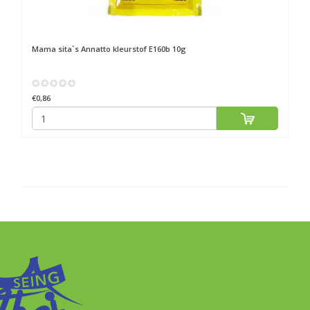
Mama sita`s
Annatto kleurstof E160b 10g
€0,86