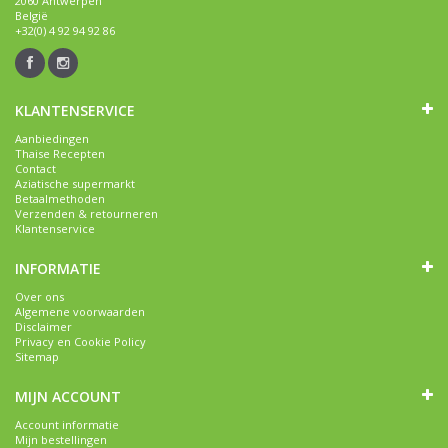
2060 Antwerpen
België
+32(0) 4 92 94 92 86
KLANTENSERVICE
Aanbiedingen
Thaise Recepten
Contact
Aziatische supermarkt
Betaalmethoden
Verzenden & retourneren
Klantenservice
INFORMATIE
Over ons
Algemene voorwaarden
Disclaimer
Privacy en Cookie Policy
Sitemap
MIJN ACCOUNT
Account informatie
Mijn bestellingen