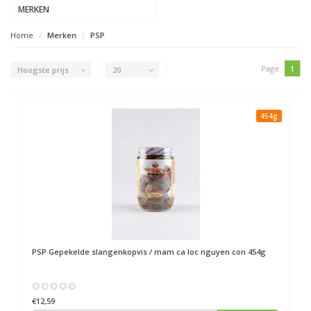
MERKEN
Home
Merken
PSP
Page:
1
Hoogste prijs
20
454g
PSP
Gepekelde slangenkopvis / mam ca loc nguyen con 454g
€12,59