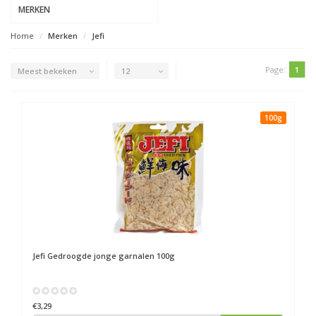
MERKEN
Home
Merken
Jefi
Page:
1
Meest bekeken
12
100g
Jefi
Gedroogde jonge garnalen 100g
€3,29