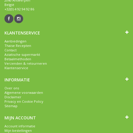
2060 Antwerpen
België
+32(0) 4 92 94 92 86
KLANTENSERVICE
Aanbiedingen
Thaise Recepten
Contact
Aziatische supermarkt
Betaalmethoden
Verzenden & retourneren
Klantenservice
INFORMATIE
Over ons
Algemene voorwaarden
Disclaimer
Privacy en Cookie Policy
Sitemap
MIJN ACCOUNT
Account informatie
Mijn bestellingen