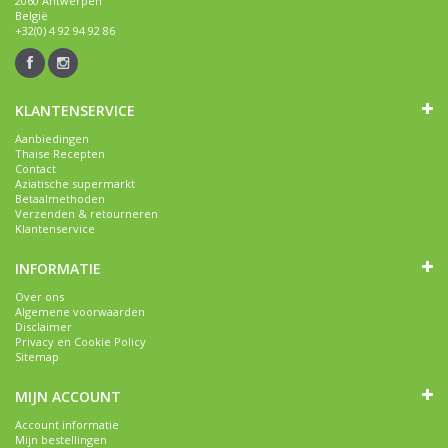
2060 Antwerpen
België
+32(0) 4 92 94 92 86
KLANTENSERVICE
Aanbiedingen
Thaise Recepten
Contact
Aziatische supermarkt
Betaalmethoden
Verzenden & retourneren
Klantenservice
INFORMATIE
Over ons
Algemene voorwaarden
Disclaimer
Privacy en Cookie Policy
Sitemap
MIJN ACCOUNT
Account informatie
Mijn bestellingen