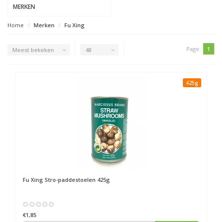
MERKEN
Home
Merken
Fu Xing
Page:
1
Meest bekeken
48
425g
Fu Xing
Stro-paddestoelen 425g
€1,85