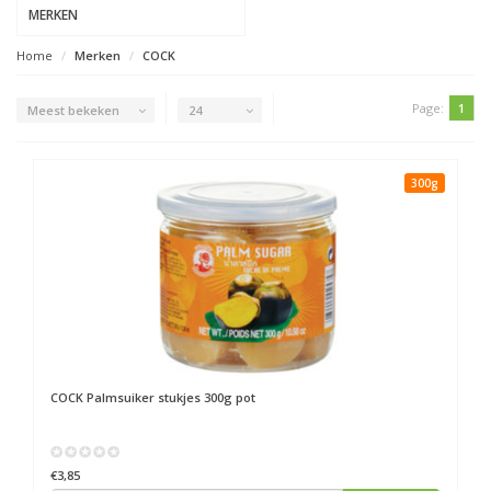
MERKEN
Home
Merken
COCK
Page:
1
Meest bekeken
24
300g
COCK
Palmsuiker stukjes 300g pot
€3,85