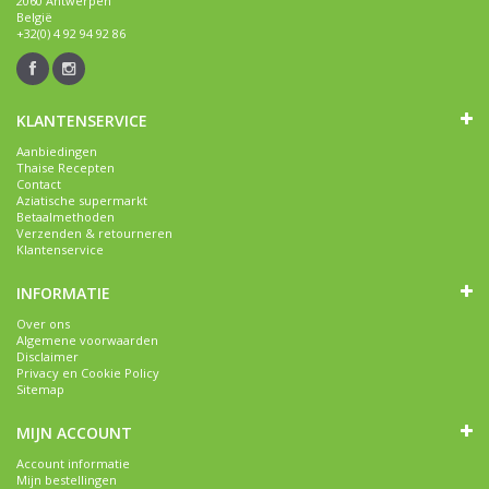
2060 Antwerpen
België
+32(0) 4 92 94 92 86
KLANTENSERVICE
Aanbiedingen
Thaise Recepten
Contact
Aziatische supermarkt
Betaalmethoden
Verzenden & retourneren
Klantenservice
INFORMATIE
Over ons
Algemene voorwaarden
Disclaimer
Privacy en Cookie Policy
Sitemap
MIJN ACCOUNT
Account informatie
Mijn bestellingen